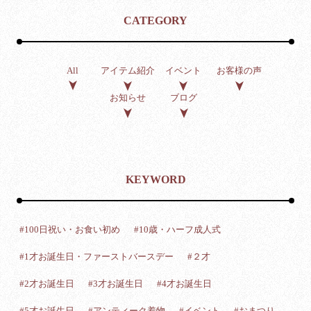
CATEGORY
アイテム紹介
イベント
お客様の声
All
お知らせ
ブログ
KEYWORD
#100日祝い・お食い初め
#10歳・ハーフ成人式
#1才お誕生日・ファーストバースデー
#２才
#2才お誕生日
#3才お誕生日
#4才お誕生日
#5才お誕生日
#アンティーク着物
#イベント
#おまつり