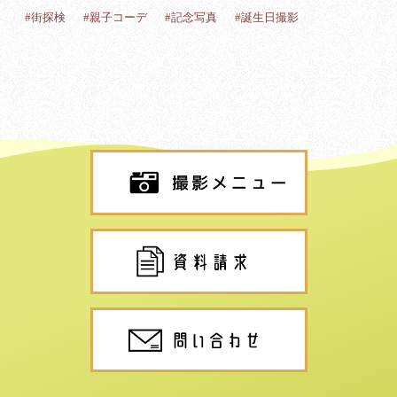
#街探検
#親子コーデ
#記念写真
#誕生日撮影