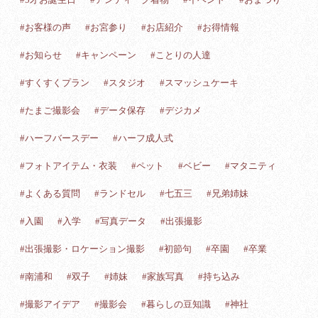
#お客様の声
#お宮参り
#お店紹介
#お得情報
#お知らせ
#キャンペーン
#ことりの人達
#すくすくプラン
#スタジオ
#スマッシュケーキ
#たまご撮影会
#データ保存
#デジカメ
#ハーフバースデー
#ハーフ成人式
#フォトアイテム・衣装
#ペット
#ベビー
#マタニティ
#よくある質問
#ランドセル
#七五三
#兄弟姉妹
#入園
#入学
#写真データ
#出張撮影
#出張撮影・ロケーション撮影
#初節句
#卒園
#卒業
#南浦和
#双子
#姉妹
#家族写真
#持ち込み
#撮影アイデア
#撮影会
#暮らしの豆知識
#神社