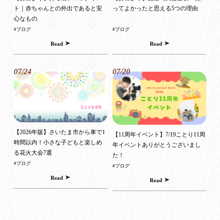
ト｜赤ちゃんとの外出であると安
ってよかったと思える5つの理由
心なもの
#ブログ
#ブログ
Read
Read
07/24
07/20
【2026年版】さいたま市から車で1
【11周年イベント】7/19ことり11周
時間以内！小さな子どもと楽しめ
年イベントありがとうございまし
る花火大会7選
た！
#ブログ
#ブログ
Read
Read