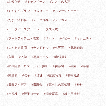
#お知らせ
#キャンペーン
#ことりの人達
#すくすくプラン
#スタジオ
#スマッシュケーキ
#たまご撮影会
#データ保存
#デジカメ
#ハーフバースデー
#ハーフ成人式
#フォトアイテム・衣装
#ペット
#ベビー
#マタニティ
#よくある質問
#ランドセル
#七五三
#兄弟姉妹
#入園
#入学
#写真データ
#出張撮影
#出張撮影・ロケーション撮影
#初節句
#卒園
#卒業
#南浦和
#双子
#姉妹
#家族写真
#持ち込み
#撮影アイデア
#撮影会
#暮らしの豆知識
#神社
#街探検
#親子コーデ
#記念写真
#誕生日撮影