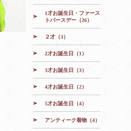
1才お誕生日・ファース
トバースデー（26）
２才（3）
2才お誕生日（1）
3才お誕生日（3）
4才お誕生日（2）
5才お誕生日（4）
アンティーク着物（4）