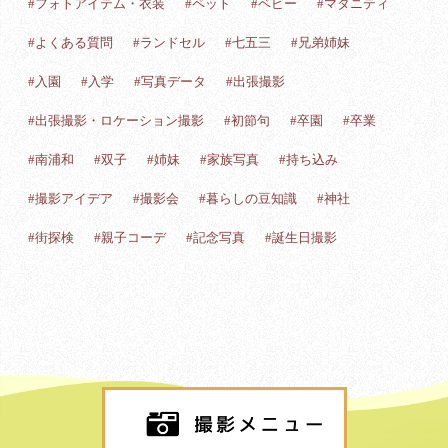
#フォトアイテム・衣装
#ペット
#ベビー
#マタニティ
#よくある質問
#ランドセル
#七五三
#兄弟姉妹
#入園
#入学
#写真データ
#出張撮影
#出張撮影・ロケーション撮影
#初節句
#卒園
#卒業
#南浦和
#双子
#姉妹
#家族写真
#持ち込み
#撮影アイデア
#撮影会
#暮らしの豆知識
#神社
#街探検
#親子コーデ
#記念写真
#誕生日撮影