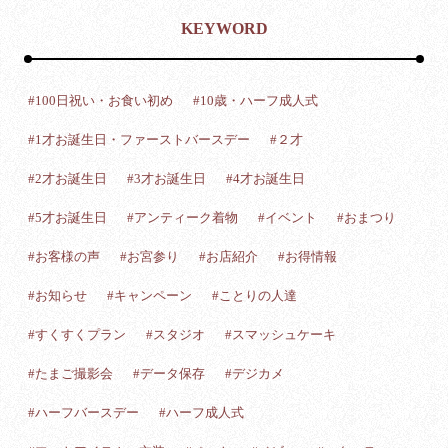
KEYWORD
#100日祝い・お食い初め
#10歳・ハーフ成人式
#1才お誕生日・ファーストバースデー
#２才
#2才お誕生日
#3才お誕生日
#4才お誕生日
#5才お誕生日
#アンティーク着物
#イベント
#おまつり
#お客様の声
#お宮参り
#お店紹介
#お得情報
#お知らせ
#キャンペーン
#ことりの人達
#すくすくプラン
#スタジオ
#スマッシュケーキ
#たまご撮影会
#データ保存
#デジカメ
#ハーフバースデー
#ハーフ成人式