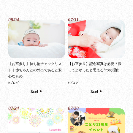
08/04
07/31
【お宮参り】持ち物チェックリス
【お宮参り】記念写真は必要？撮
ト｜赤ちゃんとの外出であると安
ってよかったと思える5つの理由
心なもの
#ブログ
#ブログ
Read
Read
07/24
07/20