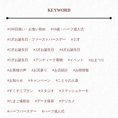
KEYWORD
#100日祝い・お食い初め
#10歳・ハーフ成人式
#1才お誕生日・ファーストバースデー
#２才
#2才お誕生日
#3才お誕生日
#4才お誕生日
#5才お誕生日
#アンティーク着物
#イベント
#おまつり
#お客様の声
#お宮参り
#お店紹介
#お得情報
#お知らせ
#キャンペーン
#ことりの人達
#すくすくプラン
#スタジオ
#スマッシュケーキ
#たまご撮影会
#データ保存
#デジカメ
#ハーフバースデー
#ハーフ成人式