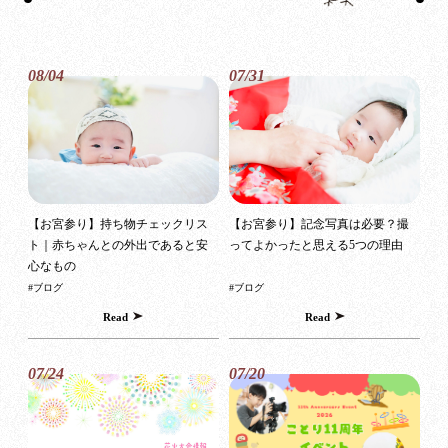
08/04
07/31
【お宮参り】持ち物チェックリス
【お宮参り】記念写真は必要？撮
ト｜赤ちゃんとの外出であると安
ってよかったと思える5つの理由
心なもの
#ブログ
#ブログ
Read
Read
07/24
07/20