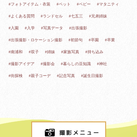
#フォトアイテム・衣装
#ペット
#ベビー
#マタニティ
#よくある質問
#ランドセル
#七五三
#兄弟姉妹
#入園
#入学
#写真データ
#出張撮影
#出張撮影・ロケーション撮影
#初節句
#卒園
#卒業
#南浦和
#双子
#姉妹
#家族写真
#持ち込み
#撮影アイデア
#撮影会
#暮らしの豆知識
#神社
#街探検
#親子コーデ
#記念写真
#誕生日撮影