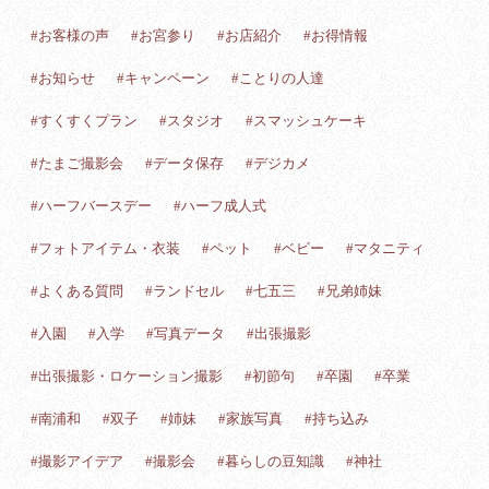
#お客様の声
#お宮参り
#お店紹介
#お得情報
#お知らせ
#キャンペーン
#ことりの人達
#すくすくプラン
#スタジオ
#スマッシュケーキ
#たまご撮影会
#データ保存
#デジカメ
#ハーフバースデー
#ハーフ成人式
#フォトアイテム・衣装
#ペット
#ベビー
#マタニティ
#よくある質問
#ランドセル
#七五三
#兄弟姉妹
#入園
#入学
#写真データ
#出張撮影
#出張撮影・ロケーション撮影
#初節句
#卒園
#卒業
#南浦和
#双子
#姉妹
#家族写真
#持ち込み
#撮影アイデア
#撮影会
#暮らしの豆知識
#神社