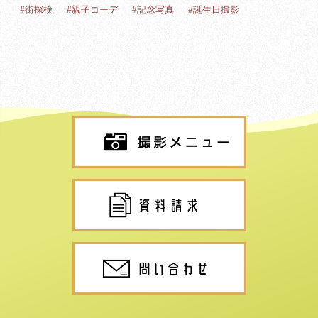
#街探検
#親子コーデ
#記念写真
#誕生日撮影