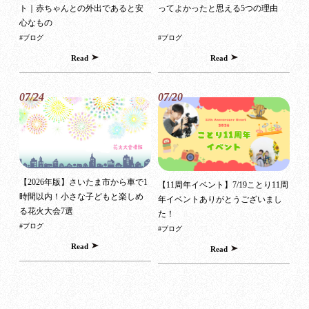
ト｜赤ちゃんとの外出であると安
ってよかったと思える5つの理由
心なもの
#ブログ
#ブログ
Read
Read
07/24
07/20
【2026年版】さいたま市から車で1
【11周年イベント】7/19ことり11周
時間以内！小さな子どもと楽しめ
年イベントありがとうございまし
る花火大会7選
た！
#ブログ
#ブログ
Read
Read