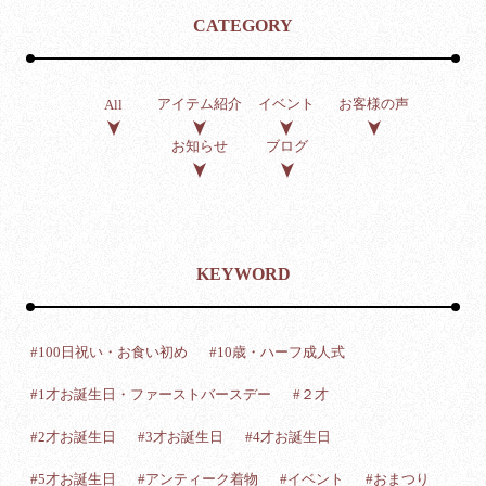
CATEGORY
アイテム紹介
イベント
お客様の声
All
お知らせ
ブログ
KEYWORD
#100日祝い・お食い初め
#10歳・ハーフ成人式
#1才お誕生日・ファーストバースデー
#２才
#2才お誕生日
#3才お誕生日
#4才お誕生日
#5才お誕生日
#アンティーク着物
#イベント
#おまつり