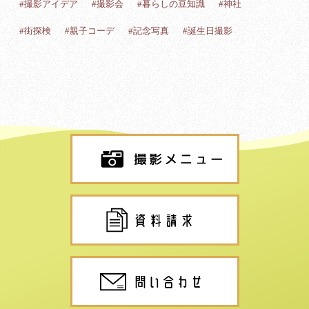
#撮影アイデア
#撮影会
#暮らしの豆知識
#神社
#街探検
#親子コーデ
#記念写真
#誕生日撮影