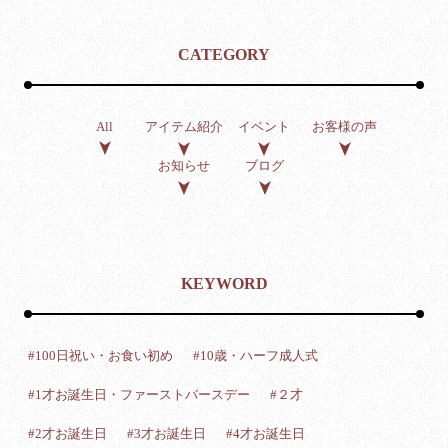
CATEGORY
アイテム紹介
イベント
お客様の声
All
お知らせ
ブログ
KEYWORD
#100日祝い・お食い初め
#10歳・ハーフ成人式
#1才お誕生日・ファーストバースデー
#２才
#2才お誕生日
#3才お誕生日
#4才お誕生日