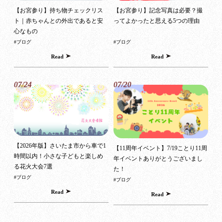
【お宮参り】持ち物チェックリス
【お宮参り】記念写真は必要？撮
ト｜赤ちゃんとの外出であると安
ってよかったと思える5つの理由
心なもの
#ブログ
#ブログ
Read
Read
07/24
07/20
【2026年版】さいたま市から車で1
【11周年イベント】7/19ことり11周
時間以内！小さな子どもと楽しめ
年イベントありがとうございまし
る花火大会7選
た！
#ブログ
#ブログ
Read
Read