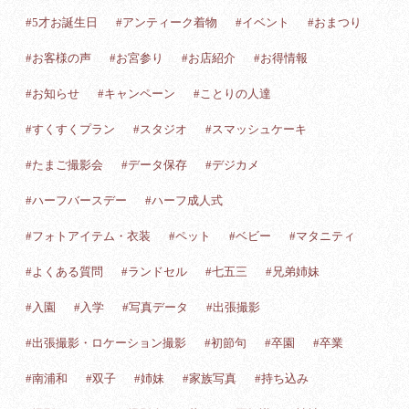
#5才お誕生日
#アンティーク着物
#イベント
#おまつり
#お客様の声
#お宮参り
#お店紹介
#お得情報
#お知らせ
#キャンペーン
#ことりの人達
#すくすくプラン
#スタジオ
#スマッシュケーキ
#たまご撮影会
#データ保存
#デジカメ
#ハーフバースデー
#ハーフ成人式
#フォトアイテム・衣装
#ペット
#ベビー
#マタニティ
#よくある質問
#ランドセル
#七五三
#兄弟姉妹
#入園
#入学
#写真データ
#出張撮影
#出張撮影・ロケーション撮影
#初節句
#卒園
#卒業
#南浦和
#双子
#姉妹
#家族写真
#持ち込み