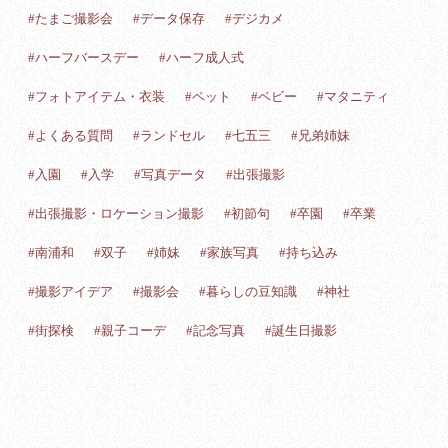
#たまご撮影会
#データ保存
#デジカメ
#ハーフバースデー
#ハーフ成人式
#フォトアイテム・衣装
#ペット
#ベビー
#マタニティ
#よくある質問
#ランドセル
#七五三
#兄弟姉妹
#入園
#入学
#写真データ
#出張撮影
#出張撮影・ロケーション撮影
#初節句
#卒園
#卒業
#南浦和
#双子
#姉妹
#家族写真
#持ち込み
#撮影アイデア
#撮影会
#暮らしの豆知識
#神社
#街探検
#親子コーデ
#記念写真
#誕生日撮影