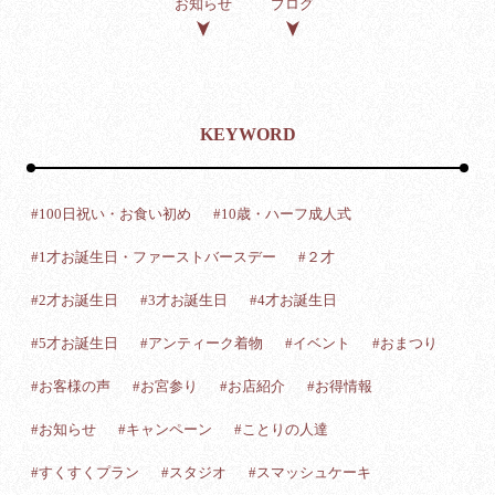
お知らせ
ブログ
KEYWORD
#100日祝い・お食い初め
#10歳・ハーフ成人式
#1才お誕生日・ファーストバースデー
#２才
#2才お誕生日
#3才お誕生日
#4才お誕生日
#5才お誕生日
#アンティーク着物
#イベント
#おまつり
#お客様の声
#お宮参り
#お店紹介
#お得情報
#お知らせ
#キャンペーン
#ことりの人達
#すくすくプラン
#スタジオ
#スマッシュケーキ