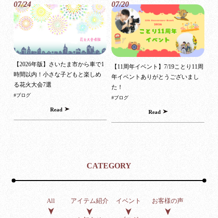
07/24
07/20
【2026年版】さいたま市から車で1
【11周年イベント】7/19ことり11周
時間以内！小さな子どもと楽しめ
年イベントありがとうございまし
る花火大会7選
た！
#ブログ
#ブログ
Read
Read
CATEGORY
アイテム紹介
イベント
お客様の声
All