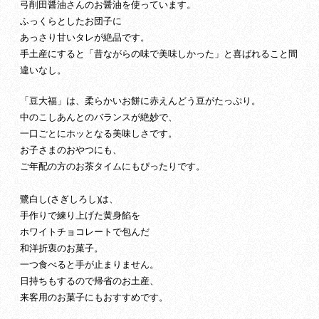
弓削田醤油さんのお醤油を使っています。
ふっくらとしたお団子に
あっさり甘いタレが絶品です。
手土産にすると「昔ながらの味で美味しかった」と喜ばれること間
違いなし。
「豆大福」は、柔らかいお餅に赤えんどう豆がたっぷり。
中のこしあんとのバランスが絶妙で、
一口ごとにホッとなる美味しさです。
お子さまのおやつにも、
ご年配の方のお茶タイムにもぴったりです。
鷺白し(さぎしろし)は、
手作りで練り上げた黄身餡を
ホワイトチョコレートで包んだ
和洋折衷のお菓子。
一つ食べると手が止まりません。
日持ちもするので帰省のお土産、
来客用のお菓子にもおすすめです。