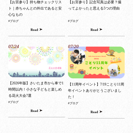
【お宮参り】持ち物チェックリス
【お宮参り】記念写真は必要？撮
ト｜赤ちゃんとの外出であると安
ってよかったと思える5つの理由
心なもの
#ブログ
#ブログ
Read
Read
07/24
07/20
【2026年版】さいたま市から車で1
【11周年イベント】7/19ことり11周
時間以内！小さな子どもと楽しめ
年イベントありがとうございまし
る花火大会7選
た！
#ブログ
#ブログ
Read
Read