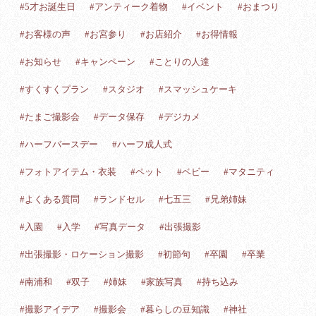
#5才お誕生日
#アンティーク着物
#イベント
#おまつり
#お客様の声
#お宮参り
#お店紹介
#お得情報
#お知らせ
#キャンペーン
#ことりの人達
#すくすくプラン
#スタジオ
#スマッシュケーキ
#たまご撮影会
#データ保存
#デジカメ
#ハーフバースデー
#ハーフ成人式
#フォトアイテム・衣装
#ペット
#ベビー
#マタニティ
#よくある質問
#ランドセル
#七五三
#兄弟姉妹
#入園
#入学
#写真データ
#出張撮影
#出張撮影・ロケーション撮影
#初節句
#卒園
#卒業
#南浦和
#双子
#姉妹
#家族写真
#持ち込み
#撮影アイデア
#撮影会
#暮らしの豆知識
#神社