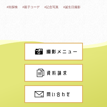
#街探検
#親子コーデ
#記念写真
#誕生日撮影