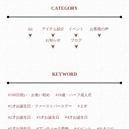
CATEGORY
アイテム紹介
イベント
お客様の声
All
お知らせ
ブログ
KEYWORD
#100日祝い・お食い初め
#10歳・ハーフ成人式
#1才お誕生日・ファーストバースデー
#２才
#2才お誕生日
#3才お誕生日
#4才お誕生日
#5才お誕生日
#アンティーク着物
#イベント
#おまつり