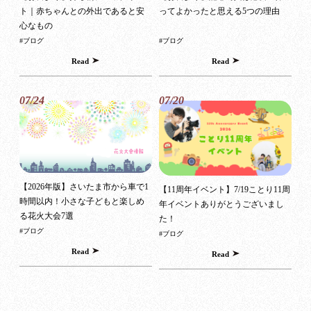
ト｜赤ちゃんとの外出であると安
ってよかったと思える5つの理由
心なもの
#ブログ
#ブログ
Read
Read
07/24
07/20
【2026年版】さいたま市から車で1
【11周年イベント】7/19ことり11周
時間以内！小さな子どもと楽しめ
年イベントありがとうございまし
る花火大会7選
た！
#ブログ
#ブログ
Read
Read