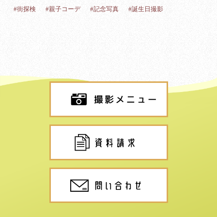
#街探検
#親子コーデ
#記念写真
#誕生日撮影