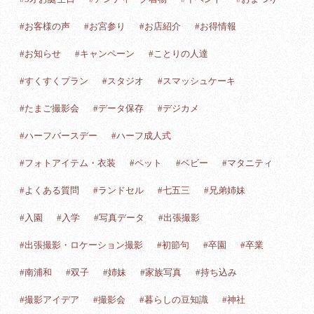
#お客様の声
#お宮参り
#お店紹介
#お得情報
#お知らせ
#キャンペーン
#ことりの人達
#すくすくプラン
#スタジオ
#スマッシュケーキ
#たまご撮影会
#データ保存
#デジカメ
#ハーフバースデー
#ハーフ成人式
#フォトアイテム・衣装
#ペット
#ベビー
#マタニティ
#よくある質問
#ランドセル
#七五三
#兄弟姉妹
#入園
#入学
#写真データ
#出張撮影
#出張撮影・ロケーション撮影
#初節句
#卒園
#卒業
#南浦和
#双子
#姉妹
#家族写真
#持ち込み
#撮影アイデア
#撮影会
#暮らしの豆知識
#神社