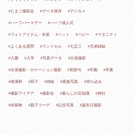
#たまご撮影会
#データ保存
#デジカメ
#ハーフバースデー
#ハーフ成人式
#フォトアイテム・衣装
#ペット
#ベビー
#マタニティ
#よくある質問
#ランドセル
#七五三
#兄弟姉妹
#入園
#入学
#写真データ
#出張撮影
#出張撮影・ロケーション撮影
#初節句
#卒園
#卒業
#南浦和
#双子
#姉妹
#家族写真
#持ち込み
#撮影アイデア
#撮影会
#暮らしの豆知識
#神社
#街探検
#親子コーデ
#記念写真
#誕生日撮影