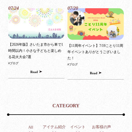
07/24
07/20
【2026年版】さいたま市から車で1
【11周年イベント】7/19ことり11周
時間以内！小さな子どもと楽しめ
年イベントありがとうございまし
る花火大会7選
た！
#ブログ
#ブログ
Read
Read
CATEGORY
アイテム紹介
イベント
お客様の声
All