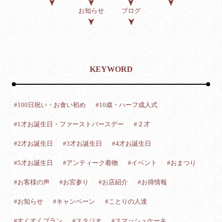
お知らせ
ブログ
KEYWORD
#100日祝い・お食い初め
#10歳・ハーフ成人式
#1才お誕生日・ファーストバースデー
#２才
#2才お誕生日
#3才お誕生日
#4才お誕生日
#5才お誕生日
#アンティーク着物
#イベント
#おまつり
#お客様の声
#お宮参り
#お店紹介
#お得情報
#お知らせ
#キャンペーン
#ことりの人達
#すくすくプラン
#スタジオ
#スマッシュケーキ