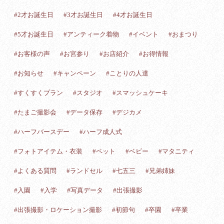
#2才お誕生日
#3才お誕生日
#4才お誕生日
#5才お誕生日
#アンティーク着物
#イベント
#おまつり
#お客様の声
#お宮参り
#お店紹介
#お得情報
#お知らせ
#キャンペーン
#ことりの人達
#すくすくプラン
#スタジオ
#スマッシュケーキ
#たまご撮影会
#データ保存
#デジカメ
#ハーフバースデー
#ハーフ成人式
#フォトアイテム・衣装
#ペット
#ベビー
#マタニティ
#よくある質問
#ランドセル
#七五三
#兄弟姉妹
#入園
#入学
#写真データ
#出張撮影
#出張撮影・ロケーション撮影
#初節句
#卒園
#卒業