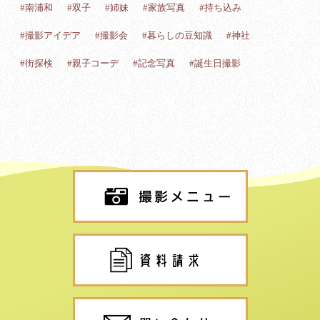
#南浦和
#双子
#姉妹
#家族写真
#持ち込み
#撮影アイデア
#撮影会
#暮らしの豆知識
#神社
#街探検
#親子コーデ
#記念写真
#誕生日撮影