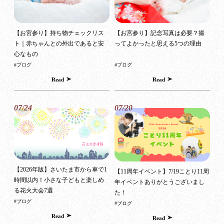
【お宮参り】持ち物チェックリス
【お宮参り】記念写真は必要？撮
ト｜赤ちゃんとの外出であると安
ってよかったと思える5つの理由
心なもの
#ブログ
#ブログ
Read
Read
07/24
07/20
【2026年版】さいたま市から車で1
【11周年イベント】7/19ことり11周
時間以内！小さな子どもと楽しめ
年イベントありがとうございまし
る花火大会7選
た！
#ブログ
#ブログ
Read
Read