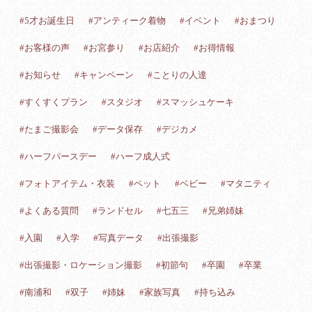
#5才お誕生日
#アンティーク着物
#イベント
#おまつり
#お客様の声
#お宮参り
#お店紹介
#お得情報
#お知らせ
#キャンペーン
#ことりの人達
#すくすくプラン
#スタジオ
#スマッシュケーキ
#たまご撮影会
#データ保存
#デジカメ
#ハーフバースデー
#ハーフ成人式
#フォトアイテム・衣装
#ペット
#ベビー
#マタニティ
#よくある質問
#ランドセル
#七五三
#兄弟姉妹
#入園
#入学
#写真データ
#出張撮影
#出張撮影・ロケーション撮影
#初節句
#卒園
#卒業
#南浦和
#双子
#姉妹
#家族写真
#持ち込み