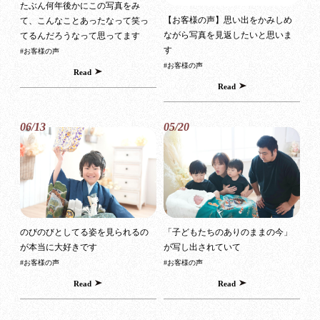
たぶん何年後かにこの写真をみ
【お客様の声】思い出をかみしめ
て、こんなことあったなって笑っ
ながら写真を見返したいと思いま
てるんだろうなって思ってます
す
#お客様の声
#お客様の声
Read
Read
06/13
05/20
のびのびとしてる姿を見られるの
「子どもたちのありのままの今」
が本当に大好きです
が写し出されていて
#お客様の声
#お客様の声
Read
Read