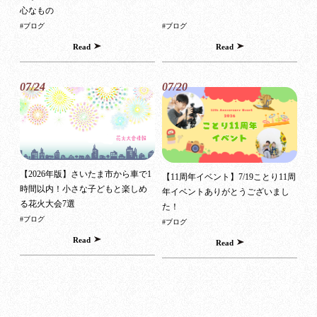
心なもの
#ブログ
#ブログ
Read
Read
07/24
07/20
【2026年版】さいたま市から車で1
【11周年イベント】7/19ことり11周
時間以内！小さな子どもと楽しめ
年イベントありがとうございまし
る花火大会7選
た！
#ブログ
#ブログ
Read
Read