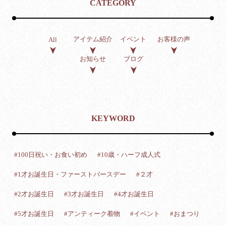
CATEGORY
アイテム紹介
イベント
お客様の声
All
お知らせ
ブログ
KEYWORD
#100日祝い・お食い初め
#10歳・ハーフ成人式
#1才お誕生日・ファーストバースデー
#２才
#2才お誕生日
#3才お誕生日
#4才お誕生日
#5才お誕生日
#アンティーク着物
#イベント
#おまつり