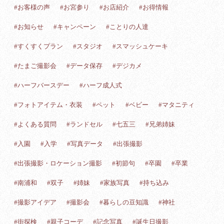
#お客様の声
#お宮参り
#お店紹介
#お得情報
#お知らせ
#キャンペーン
#ことりの人達
#すくすくプラン
#スタジオ
#スマッシュケーキ
#たまご撮影会
#データ保存
#デジカメ
#ハーフバースデー
#ハーフ成人式
#フォトアイテム・衣装
#ペット
#ベビー
#マタニティ
#よくある質問
#ランドセル
#七五三
#兄弟姉妹
#入園
#入学
#写真データ
#出張撮影
#出張撮影・ロケーション撮影
#初節句
#卒園
#卒業
#南浦和
#双子
#姉妹
#家族写真
#持ち込み
#撮影アイデア
#撮影会
#暮らしの豆知識
#神社
#街探検
#親子コーデ
#記念写真
#誕生日撮影