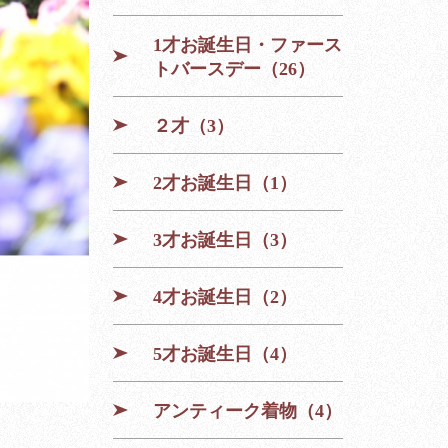
1才お誕生日・ファース
トバースデー（26）
２才（3）
2才お誕生日（1）
3才お誕生日（3）
4才お誕生日（2）
5才お誕生日（4）
アンティーク着物（4）