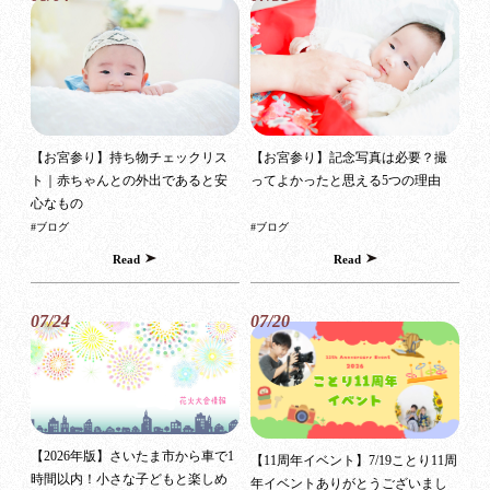
【お宮参り】持ち物チェックリス
【お宮参り】記念写真は必要？撮
ト｜赤ちゃんとの外出であると安
ってよかったと思える5つの理由
心なもの
#ブログ
#ブログ
Read
Read
07/24
07/20
【2026年版】さいたま市から車で1
【11周年イベント】7/19ことり11周
時間以内！小さな子どもと楽しめ
年イベントありがとうございまし