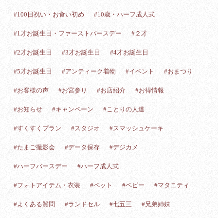
#100日祝い・お食い初め
#10歳・ハーフ成人式
#1才お誕生日・ファーストバースデー
#２才
#2才お誕生日
#3才お誕生日
#4才お誕生日
#5才お誕生日
#アンティーク着物
#イベント
#おまつり
#お客様の声
#お宮参り
#お店紹介
#お得情報
#お知らせ
#キャンペーン
#ことりの人達
#すくすくプラン
#スタジオ
#スマッシュケーキ
#たまご撮影会
#データ保存
#デジカメ
#ハーフバースデー
#ハーフ成人式
#フォトアイテム・衣装
#ペット
#ベビー
#マタニティ
#よくある質問
#ランドセル
#七五三
#兄弟姉妹