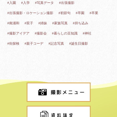
#入園
#入学
#写真データ
#出張撮影
#出張撮影・ロケーション撮影
#初節句
#卒園
#卒業
#南浦和
#双子
#姉妹
#家族写真
#持ち込み
#撮影アイデア
#撮影会
#暮らしの豆知識
#神社
#街探検
#親子コーデ
#記念写真
#誕生日撮影