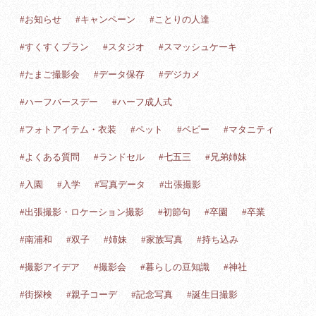
#お知らせ
#キャンペーン
#ことりの人達
#すくすくプラン
#スタジオ
#スマッシュケーキ
#たまご撮影会
#データ保存
#デジカメ
#ハーフバースデー
#ハーフ成人式
#フォトアイテム・衣装
#ペット
#ベビー
#マタニティ
#よくある質問
#ランドセル
#七五三
#兄弟姉妹
#入園
#入学
#写真データ
#出張撮影
#出張撮影・ロケーション撮影
#初節句
#卒園
#卒業
#南浦和
#双子
#姉妹
#家族写真
#持ち込み
#撮影アイデア
#撮影会
#暮らしの豆知識
#神社
#街探検
#親子コーデ
#記念写真
#誕生日撮影