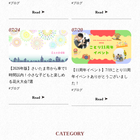
#ブログ
#ブログ
Read
Read
07/24
07/20
【2026年版】さいたま市から車で1
【11周年イベント】7/19ことり11周
時間以内！小さな子どもと楽しめ
年イベントありがとうございまし
る花火大会7選
た！
#ブログ
#ブログ
Read
Read
CATEGORY