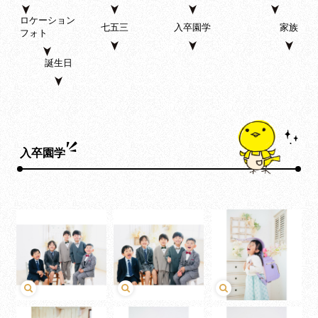
ロケーション
七五三
入卒園学
家族
フォト
誕生日
入卒園学