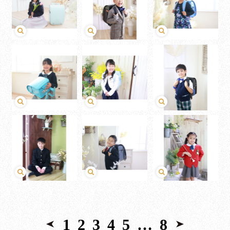
1
2
3
4
5
…
8