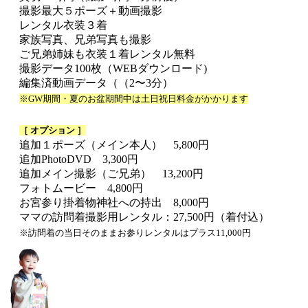
撮影最大５ポーズ＋動画撮影
レンタル衣装３着
家族写真、兄弟写真も撮影
ご兄弟姉妹も衣装１着レンタル無料
撮影データ100枚（WEBダウンロード)
編集済動画データ（（2〜3分）
※GW期間・夏のお盆期間中は土日祝日料金がかかります
［ オプション ］
追加１ポーズ（メイン本人） 5,800円
追加PhotoDVD 3,300円
追加メイン撮影（ご兄弟） 13,200円
フォトムービー 4,800円
お宮参り掛着物神社への持出 8,000円
ママの訪問着撮影用レンタル：27,500円（着付込）
※訪問着の当日そのままお参りレンタルはプラス11,000円