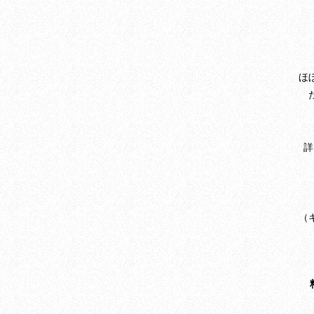
ほ
詳
（