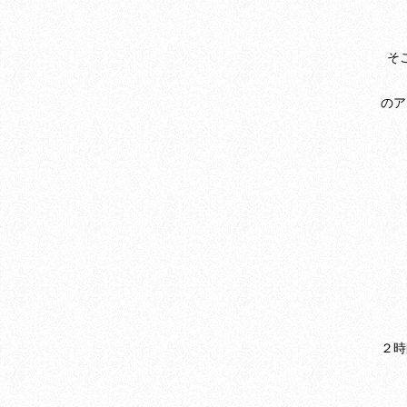
そ
のア
２時