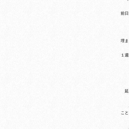
前日
埋ま
１週
延
こと