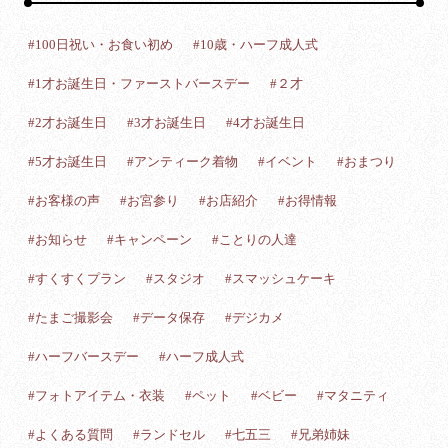
#100日祝い・お食い初め
#10歳・ハーフ成人式
#1才お誕生日・ファーストバースデー
#２才
#2才お誕生日
#3才お誕生日
#4才お誕生日
#5才お誕生日
#アンティーク着物
#イベント
#おまつり
#お客様の声
#お宮参り
#お店紹介
#お得情報
#お知らせ
#キャンペーン
#ことりの人達
#すくすくプラン
#スタジオ
#スマッシュケーキ
#たまご撮影会
#データ保存
#デジカメ
#ハーフバースデー
#ハーフ成人式
#フォトアイテム・衣装
#ペット
#ベビー
#マタニティ
#よくある質問
#ランドセル
#七五三
#兄弟姉妹