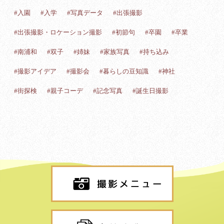
#入園
#入学
#写真データ
#出張撮影
#出張撮影・ロケーション撮影
#初節句
#卒園
#卒業
#南浦和
#双子
#姉妹
#家族写真
#持ち込み
#撮影アイデア
#撮影会
#暮らしの豆知識
#神社
#街探検
#親子コーデ
#記念写真
#誕生日撮影