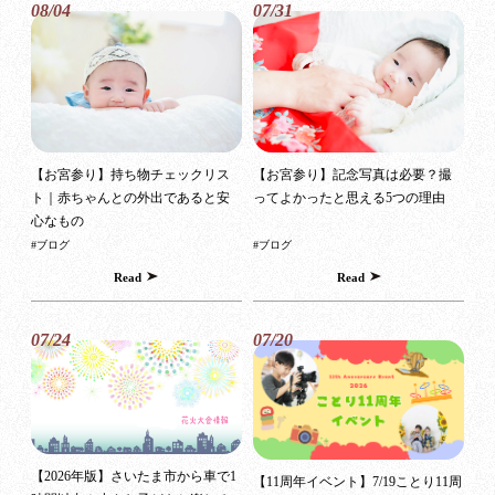
08/04
07/31
【お宮参り】持ち物チェックリス
【お宮参り】記念写真は必要？撮
ト｜赤ちゃんとの外出であると安
ってよかったと思える5つの理由
心なもの
#ブログ
#ブログ
Read
Read
07/24
07/20
【2026年版】さいたま市から車で1
【11周年イベント】7/19ことり11周