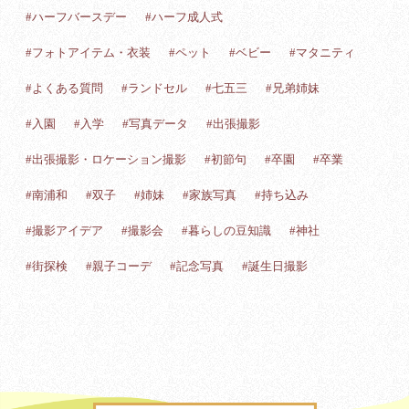
#ハーフバースデー
#ハーフ成人式
#フォトアイテム・衣装
#ペット
#ベビー
#マタニティ
#よくある質問
#ランドセル
#七五三
#兄弟姉妹
#入園
#入学
#写真データ
#出張撮影
#出張撮影・ロケーション撮影
#初節句
#卒園
#卒業
#南浦和
#双子
#姉妹
#家族写真
#持ち込み
#撮影アイデア
#撮影会
#暮らしの豆知識
#神社
#街探検
#親子コーデ
#記念写真
#誕生日撮影