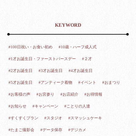
KEYWORD
#100日祝い・お食い初め
#10歳・ハーフ成人式
#1才お誕生日・ファーストバースデー
#２才
#2才お誕生日
#3才お誕生日
#4才お誕生日
#5才お誕生日
#アンティーク着物
#イベント
#おまつり
#お客様の声
#お宮参り
#お店紹介
#お得情報
#お知らせ
#キャンペーン
#ことりの人達
#すくすくプラン
#スタジオ
#スマッシュケーキ
#たまご撮影会
#データ保存
#デジカメ