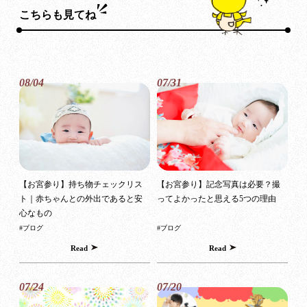
こちらも見てね
08/04
07/31
【お宮参り】持ち物チェックリス
【お宮参り】記念写真は必要？撮
ト｜赤ちゃんとの外出であると安
ってよかったと思える5つの理由
心なもの
#ブログ
#ブログ
Read
Read
07/24
07/20