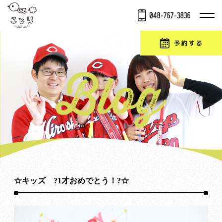
☆キッズ ?1才おめでとう！?☆