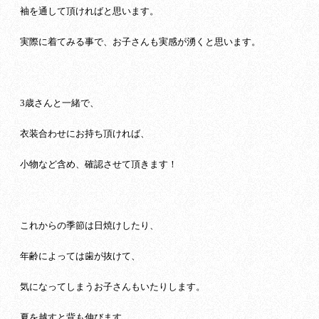
袖を通して頂ければと思います。
実際に着てみる事で、お子さんも実感が湧くと思います。
3歳さんと一緒で、
衣装合わせにお持ち頂ければ、
小物など含め、確認させて頂きます！
これからの季節は日焼けしたり、
年齢によっては歯が抜けて、
気になってしまうお子さんもいたりします。
夏を越すと背も伸びます。