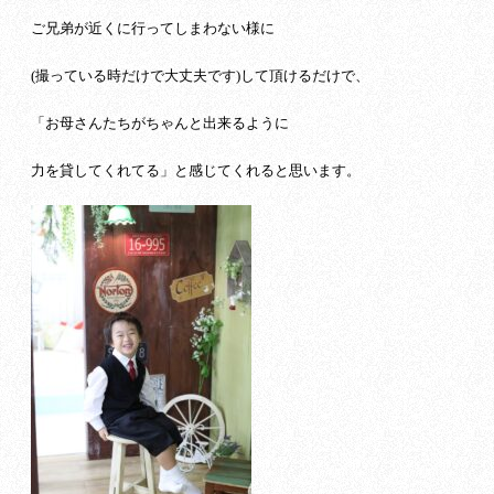
ご兄弟が近くに行ってしまわない様に
(撮っている時だけで大丈夫です)して頂けるだけで、
「お母さんたちがちゃんと出来るように
力を貸してくれてる」と感じてくれると思います。