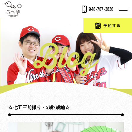
☆七五三前撮り・5歳7歳編☆