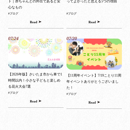
ト｜赤ちゃんとの外出であると安
ってよかったと思える5つの理由
心なもの
#ブログ
#ブログ
Read
Read
07/24
07/20
【2026年版】さいたま市から車で1
【11周年イベント】7/19ことり11周
時間以内！小さな子どもと楽しめ
年イベントありがとうございまし
る花火大会7選
た！
#ブログ
#ブログ
Read
Read