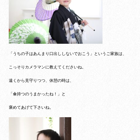
「うちの子はあんまり口出ししないでおこう」というご家族は、
こっそりカメラマンに教えてくださいね。
遠くから見守りつつ、休憩の時は、
「傘持つのうまかったね！」と
褒めてあげて下さいね。