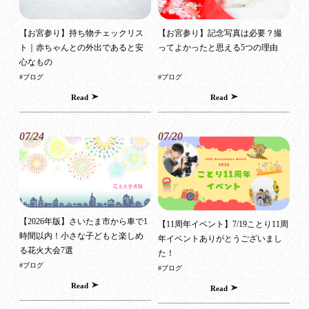
【お宮参り】持ち物チェックリス
【お宮参り】記念写真は必要？撮
ト｜赤ちゃんとの外出であると安
ってよかったと思える5つの理由
心なもの
#ブログ
#ブログ
Read
Read
07/24
07/20
【2026年版】さいたま市から車で1
【11周年イベント】7/19ことり11周
時間以内！小さな子どもと楽しめ
年イベントありがとうございまし
る花火大会7選
た！
#ブログ
#ブログ
Read
Read