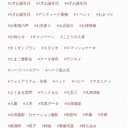
#2才お誕生日
#3才お誕生日
#4才お誕生日
#5才お誕生日
#アンティーク着物
#イベント
#おまつり
#お客様の声
#お宮参り
#お店紹介
#お得情報
#お知らせ
#キャンペーン
#ことりの人達
#すくすくプラン
#スタジオ
#スマッシュケーキ
#たまご撮影会
#データ保存
#デジカメ
#ハーフバースデー
#ハーフ成人式
#フォトアイテム・衣装
#ペット
#ベビー
#マタニティ
#よくある質問
#ランドセル
#七五三
#兄弟姉妹
#入園
#入学
#写真データ
#出張撮影
#出張撮影・ロケーション撮影
#初節句
#卒園
#卒業
#南浦和
#双子
#姉妹
#家族写真
#持ち込み